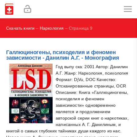
И.В., Брегель Л.В., Субботин В.М.
Фокин В. А.
Скачать книги
–
Наркология
– Страница 9
Галлюциногены, психоделия и феномен
зависимости - Данилин А.Г. - Монография
Год выпу ска: 2001 Автор: Данилин
А.Г. Жанр: Наркология, психология
Формат: DjVu, DOC Качество:
Отсканированные страницы, OCR
Описание: Книга «Галлюциногены,
психоделия и феномен
зависимости» одновременно
является и продолжением
авторской серии книг о наркотиках,
написанных А. Г. Данилиным, и
книгой о самых глубоких тайниках души каждого из нас.