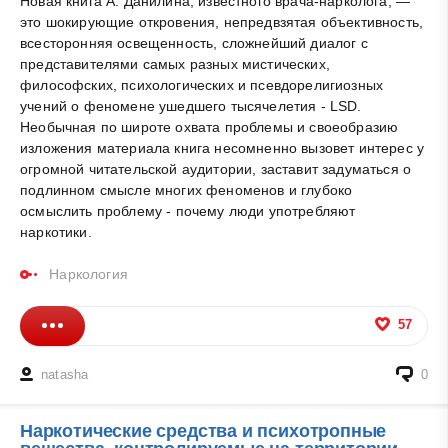
Новая книга А. Данилина, известного врача-нарколога, —
это шокирующие откровения, непредвзятая объективность,
всесторонняя освещенность, сложнейший диалог с
представителями самых разных мистических,
философских, психологических и псевдорелигиозных
учений о феномене ушедшего тысячелетия - LSD.
Необычная по широте охвата проблемы и своеобразию
изложения материала книга несомненно вызовет интерес у
огромной читательской аудитории, заставит задуматься о
подлинном смысле многих феноменов и глубоко
осмыслить проблему - почему люди употребляют
наркотики.
Наркология
57
natasha
0
Наркотические средства и психотропные