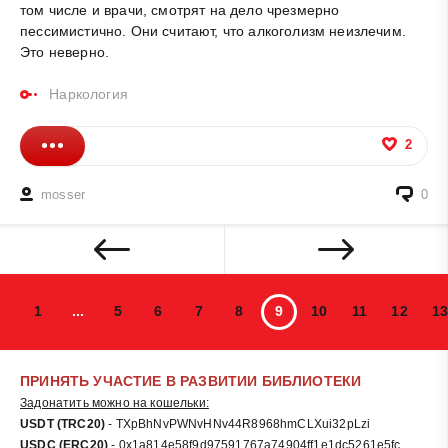
том числе и врачи, смотрят на дело чрезмерно
пессимистично. Они считают, что алкоголизм неизлечим.
Это неверно.
Наркология
2
mosser
0
1
...
5
6
7
8
9
10
11
12
13
ПРИНЯТЬ УЧАСТИЕ В РАЗВИТИИ БИБЛИОТЕКИ
Задонатить можно на кошельки:
USDT (TRC20)
- TXpBhNvPWNvHNv44R8968hmCLXui32pLzi
USDC (ERC20)
- 0x1a814e58f9d97591767a74904ff1e1dc5261e5fc