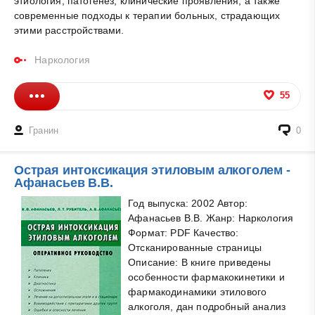
этиология, патогенез, клинические проявления, а также
современные подходы к терапии больных, страдающих
этими расстройствами.
Наркология
55
Гранин
0
Острая интоксикация этиловым алкоголем -
Афанасьев В.В.
Год выпуска: 2002 Автор:
Афанасьев В.В. Жанр: Наркология
Формат: PDF Качество:
Отсканированные страницы
Описание: В книге приведены
особенности фармакокинетики и
фармакодинамики этилового
алкоголя, дан подробный анализ