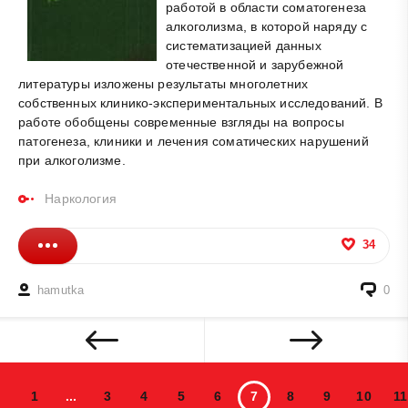
работой в области соматогенеза
алкоголизма, в которой наряду с
систематизацией данных
отечественной и зарубежной
литературы изложены результаты многолетних
собственных клинико-экспериментальных исследований. В
работе обобщены современные взгляды на вопросы
патогенеза, клиники и лечения соматических нарушений
при алкоголизме.
Наркология
34
hamutka
0
1
...
3
4
5
6
7
8
9
10
11