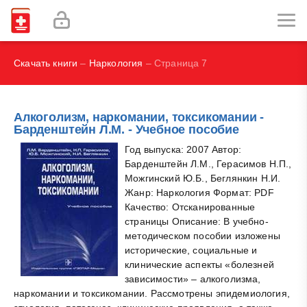
Наглядная иммунология - Бурместер Г.-Р., Пецутто А.
Labex Digital
Скачать книги
–
Наркология
– Страница 7
Алкоголизм, наркомании, токсикомании -
Барденштейн Л.M. - Учебное пособие
Год выпуска: 2007 Автор:
Барденштейн Л.M., Герасимов Н.П.,
Можгинский Ю.Б., Беглянкин Н.И.
Жанр: Наркология Формат: PDF
Качество: Отсканированные
страницы Описание: В учебно-
методическом пособии изложены
исторические, социальные и
клинические аспекты «болезней
зависимости» – алкоголизма,
наркомании и токсикомании. Рассмотрены эпидемиология,