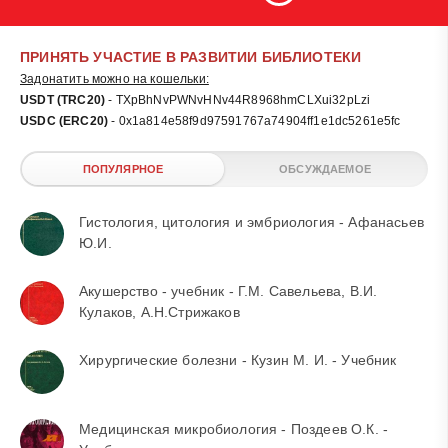
ПРИНЯТЬ УЧАСТИЕ В РАЗВИТИИ БИБЛИОТЕКИ
Задонатить можно на кошельки:
USDT (TRC20)
- TXpBhNvPWNvHNv44R8968hmCLXui32pLzi
USDC (ERC20)
- 0x1a814e58f9d97591767a74904ff1e1dc5261e5fc
ПОПУЛЯРНОЕ
ОБСУЖДАЕМОЕ
Гистология, цитология и эмбриология - Афанасьев
Ю.И.
Акушерство - учебник - Г.М. Савельева, В.И.
Кулаков, А.Н.Стрижаков
Хирургические болезни - Кузин М. И. - Учебник
Медицинская микробиология - Поздеев О.К. -