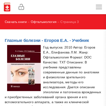
Наглядная иммунология - Бурместер Г.-Р., Пецутто А.
Labex Digital
Скачать книги
–
Офтальмология
– Страница 3
Глазные болезни - Егоров Е.А. - Учебник
Год выпуска: 2010 Автор: Егоров
Е.А., Епифанова Л.М. Жанр:
Офтальмология Формат: DOC
Качество: TXT Описание: В
учебнике представлены
современные данные по анатомии
и физиологии зрительного
анализатора, методы его
исследования. Дается описание
этиологии и патогенеза врожденных
и приобретенных заболеваний органа зрения и его
вспомогательного аппарата, а также их клинической