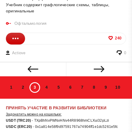
Учебник содержит графлогические схемы, таблицы,
оригинальные
Офтальмология
240
Actiove
0
1
2
3
4
5
6
7
8
9
10
ПРИНЯТЬ УЧАСТИЕ В РАЗВИТИИ БИБЛИОТЕКИ
Задонатить можно на кошельки:
USDT (TRC20)
- TXpBhNvPWNvHNv44R8968hmCLXui32pLzi
USDC (ERC20)
- 0x1a814e58f9d97591767a74904ff1e1dc5261e5fc