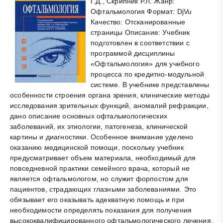
Г.Д., Скрипник Р.Л. Жанр:
Офтальмология Формат: DjVu
Качество: Отсканированные
страницы Описание: Учебник
подготовлен в соответствии с
программой дисциплины
«Офтальмология» для учебного
процесса по кредитно-модульной
системе. В учебнике представлены
особенности строения органа зрения, клинические методы
исследования зрительных функций, аномалий рефракции,
дано описание основных офтальмологических
заболеваний, их этиологии, патогенеза, клинической
картины и диагностики. Особенное внимание уделено
оказанию медицинской помощи, поскольку учебник
предусматривает объем материала, необходимый для
повседневной практики семейного врача, который не
является офтальмологом, но служит форпостом для
пациентов, страдающих глазными заболеваниями. Это
обязывает его оказывать адекватную помощь и при
необходимости определять показания для получения
высококвалифицированного офтальмологического лечения.