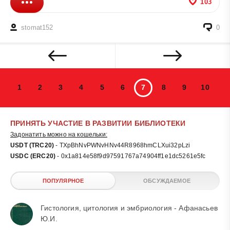
103
stomat152
0
1
2
3
4
5
6
7
8
9
10
ПРИНЯТЬ УЧАСТИЕ В РАЗВИТИИ БИБЛИОТЕКИ
Задонатить можно на кошельки:
USDT (TRC20)
- TXpBhNvPWNvHNv44R8968hmCLXui32pLzi
USDC (ERC20)
- 0x1a814e58f9d97591767a74904ff1e1dc5261e5fc
ПОПУЛЯРНОЕ
ОБСУЖДАЕМОЕ
Гистология, цитология и эмбриология - Афанасьев
Ю.И.