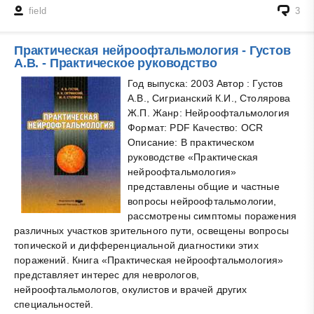
field
3
Практическая нейроофтальмология - Густов
А.В. - Практическое руководство
Год выпуска: 2003 Автор : Густов
А.В., Сигрианский К.И., Столярова
Ж.П. Жанр: Нейроофтальмология
Формат: PDF Качество: OCR
Описание: В практическом
руководстве «Практическая
нейроофтальмология»
представлены общие и частные
вопросы нейроофтальмологии,
рассмотрены симптомы поражения
различных участков зрительного пути, освещены вопросы
топической и дифференциальной диагностики этих
поражений. Книга «Практическая нейроофтальмология»
представляет интерес для неврологов,
нейроофтальмологов, окулистов и врачей других
специальностей.