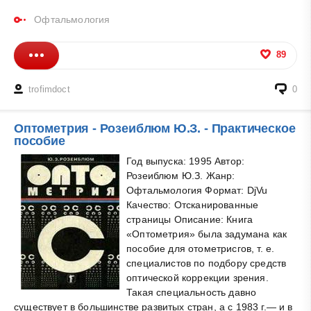
Офтальмология
89
trofimdoct
0
Оптометрия - Розеиблюм Ю.З. - Практическое
пособие
Год выпуска: 1995 Автор:
Розеиблюм Ю.З. Жанр:
Офтальмология Формат: DjVu
Качество: Отсканированные
страницы Описание: Книга
«Оптометрия» была задумана как
пособие для отометрисгов, т. е.
специалистов по подбору средств
оптической коррекции зрения.
Такая специальность давно
существует в большинстве развитых стран, а с 1983 г.— и в