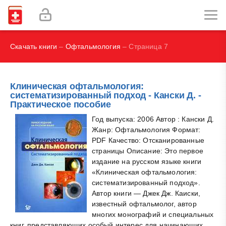
Наглядная иммунология - Бурместер Г.-Р., Пецутто А.
Labex Digital
Скачать книги
–
Офтальмология
– Страница 7
Клиническая офтальмология:
систематизированный подход - Кански Д. -
Практическое пособие
Год выпуска: 2006 Автор : Кански Д.
Жанр: Офтальмология Формат:
PDF Качество: Отсканированные
страницы Описание: Это первое
издание на русском языке книги
«Клиническая офтальмология:
систематизированный подход».
Автор книги — Джек Дж. Каиски,
известный офтальмолог, автор
многих монографий и специальных
книг, представляющих особый интерес для начинающих