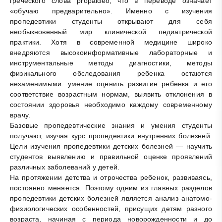
греческого слова propaideo, что в переводе означает
«обучаю предварительно». Именно с изучения
пропедевтики студенты открывают для себя
необыкновенный мир клинической педиатрической
практики. Хотя в современной медицине широко
внедряются высокоинформативные лабораторные и
инструментальные методы диагностики, методы
физикального обследования ребенка остаются
незаменимыми: умение оценить развитие ребенка и его
соответствие возрастным нормам, выявить отклонения в
состоянии здоровья необходимо каждому современному
врачу.
Базовые пропедевтические знания и умения студенты
получают, изучая курс пропедевтики внутренних болезней.
Цели изучения пропедевтики детских болезней — научить
студентов выявлению и правильной оценке проявлений
различных заболеваний у детей.
На протяжении детства и отрочества ребенок, развиваясь,
постоянно меняется. Поэтому одним из главных разделов
пропедевтики детских болезней является анализ анатомо-
физиологических особенностей, присущих детям разного
возраста, начиная с периода новорожденности и до