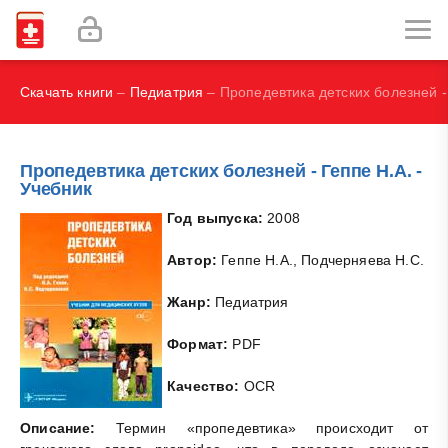
И.В., Брегель Л.В., Субботин В.М.
Фокин В. А.
Скачать книги
–
Педиатрия
– Пропедевтика детских болезней - 
Пропедевтика детских болезней - Геппе Н.А. -
Учебник
Год выпуска:
2008
Автор:
Геппе Н.А., Подчерняева Н.С.
Жанр:
Педиатрия
Формат:
PDF
Качество:
OCR
Описание:
Термин «пропедевтика» происходит от