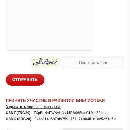
ОТПРАВИТЬ
ПРИНЯТЬ УЧАСТИЕ В РАЗВИТИИ БИБЛИОТЕКИ
Задонатить можно на кошельки:
USDT (TRC20)
- TXpBhNvPWNvHNv44R8968hmCLXui32pLzi
USDC (ERC20)
- 0x1a814e58f9d97591767a74904ff1e1dc5261e5fc