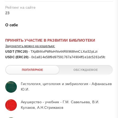
Рейтинг на сайте
23
О себе
ПРИНЯТЬ УЧАСТИЕ В РАЗВИТИИ БИБЛИОТЕКИ
Задонатить можно на кошельки:
USDT (TRC20)
- TXpBhNvPWNvHNv44R8968hmCLXui32pLzi
USDC (ERC20)
- 0x1a814e58f9d97591767a74904ff1e1dc5261e5fc
ПОПУЛЯРНОЕ
ОБСУЖДАЕМОЕ
Гистология, цитология и эмбриология - Афанасьев
Ю.И.
Акушерство - учебник - Г.М. Савельева, В.И.
Кулаков, А.Н.Стрижаков