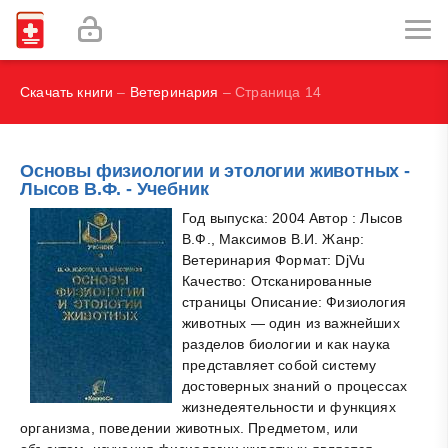
И.В., Брегель Л.В., Субботин В.М.
Фокин В. А.
Скачать книги
–
Ветеринария
– Страница 14
Основы физиологии и этологии животных -
Лысов В.Ф. - Учебник
Год выпуска: 2004 Автор : Лысов
В.Ф., Максимов В.И. Жанр:
Ветеринария Формат: DjVu
Качество: Отсканированные
страницы Описание: Физиология
животных — один из важнейших
разделов биологии и как наука
представляет собой систему
достоверных знаний о процессах
жизнедеятельности и функциях
организма, поведении животных. Предметом, или