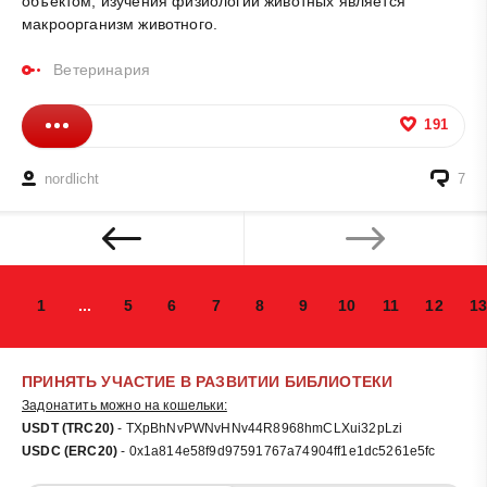
объектом, изучения физиологии животных является
макроорганизм животного.
Ветеринария
191
nordlicht
7
1
...
5
6
7
8
9
10
11
12
13
ПРИНЯТЬ УЧАСТИЕ В РАЗВИТИИ БИБЛИОТЕКИ
Задонатить можно на кошельки:
USDT (TRC20)
- TXpBhNvPWNvHNv44R8968hmCLXui32pLzi
USDC (ERC20)
- 0x1a814e58f9d97591767a74904ff1e1dc5261e5fc