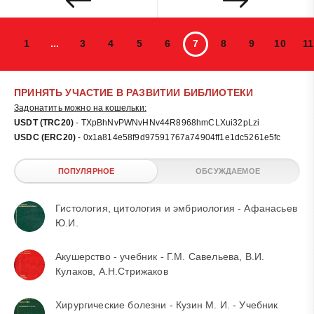
1
...
3
4
5
6
7
8
9
10
11
ПРИНЯТЬ УЧАСТИЕ В РАЗВИТИИ БИБЛИОТЕКИ
Задонатить можно на кошельки:
USDT (TRC20)
- TXpBhNvPWNvHNv44R8968hmCLXui32pLzi
USDC (ERC20)
- 0x1a814e58f9d97591767a74904ff1e1dc5261e5fc
ПОПУЛЯРНОЕ
ОБСУЖДАЕМОЕ
Гистология, цитология и эмбриология - Афанасьев
Ю.И.
Акушерство - учебник - Г.М. Савельева, В.И.
Кулаков, А.Н.Стрижаков
Хирургические болезни - Кузин М. И. - Учебник