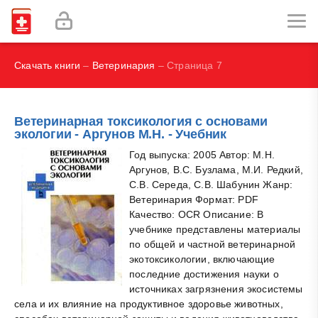
И.В., Брегель Л.В., Субботин В.М.
Фокин В. А.
Скачать книги
–
Ветеринария
– Страница 7
Ветеринарная токсикология с основами
экологии - Аргунов М.Н. - Учебник
Год выпуска: 2005 Автор: М.Н.
Аргунов, В.С. Бузлама, М.И. Редкий,
С.В. Середа, С.В. Шабунин Жанр:
Ветеринария Формат: PDF
Качество: OCR Описание: В
учебнике представлены материалы
по общей и частной ветеринарной
экотоксикологии, включающие
последние достижения науки о
источниках загрязнения экосистемы
села и их влияние на продуктивное здоровье животных,