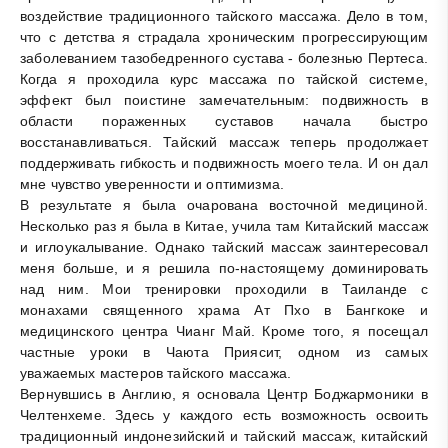
воздействие традиционного тайского массажа. Дело в том,
что с детства я страдала хроническим прогрессирующим
заболеванием тазобедренного сустава - болезнью Пертеса.
Когда я проходила курс массажа по тайской системе,
эффект был поистине замечательным: подвижность в
области пораженных суставов начала быстро
восстанавливаться. Тайский массаж теперь продолжает
поддерживать гибкость и подвижность моего тела. И он дал
мне чувство уверенности и оптимизма.
В результате я была очарована восточной медициной.
Несколько раз я была в Китае, учила там Китайский массаж
и иглоукалывание. Однако тайский массаж заинтересовал
меня больше, и я решила по-настоящему доминировать
над ним. Мои тренировки проходили в Таиланде с
монахами священного храма Ат Пхо в Бангкоке и
медицинского центра Чианг Май. Кроме того, я посещал
частные уроки в Чаюта Приясит, одном из самых
уважаемых мастеров тайского массажа.
Вернувшись в Англию, я основала Центр Боджармоники в
Челтенхеме. Здесь у каждого есть возможность освоить
традиционный индонезийский и тайский массаж, китайский