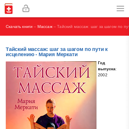
Наглядная иммунология - Бурместер Г.-Р., Пецутто А.
Labex Digital
Скачать книги
–
Массаж
– Тайский массаж: шаг за шагом по пу
Тайский массаж: шаг за шагом по пути к
исцелению - Мария Меркати
Год
выпуска
:
2002