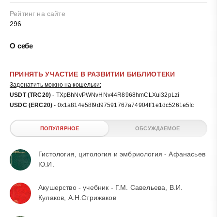
Рейтинг на сайте
296
О себе
ПРИНЯТЬ УЧАСТИЕ В РАЗВИТИИ БИБЛИОТЕКИ
Задонатить можно на кошельки:
USDT (TRC20)
- TXpBhNvPWNvHNv44R8968hmCLXui32pLzi
USDC (ERC20)
- 0x1a814e58f9d97591767a74904ff1e1dc5261e5fc
ПОПУЛЯРНОЕ
ОБСУЖДАЕМОЕ
Гистология, цитология и эмбриология - Афанасьев
Ю.И.
Акушерство - учебник - Г.М. Савельева, В.И.
Кулаков, А.Н.Стрижаков