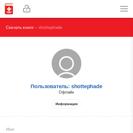
Наглядная иммунология - Бурместер Г.-Р., Пецутто А.
Labex Digital
Скачать книги
– shottephade
Пользователь: shottephade
Офлайн
Информация
Имя