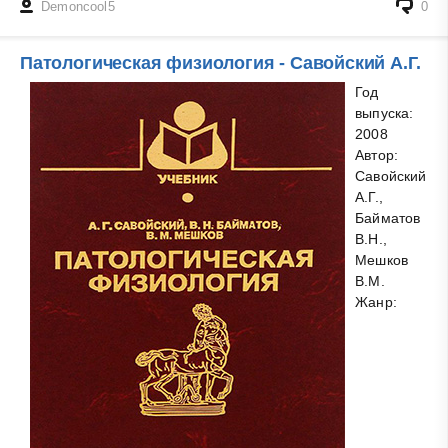
Demoncool5
0
Патологическая физиология - Савойский А.Г.
Год
выпуска:
2008
Автор:
Савойский
А.Г.,
Байматов
В.Н.,
Мешков
В.М.
Жанр: