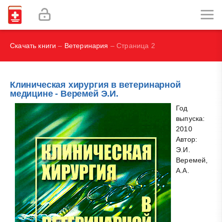
И.В., Брегель Л.В., Субботин В.М.
Фокин В. А.
Скачать книги
–
Ветеринария
– Страница 2
Клиническая хирургия в ветеринарной
медицине - Веремей Э.И.
Год
выпуска:
2010
Автор:
Э.И.
Веремей,
А.А.