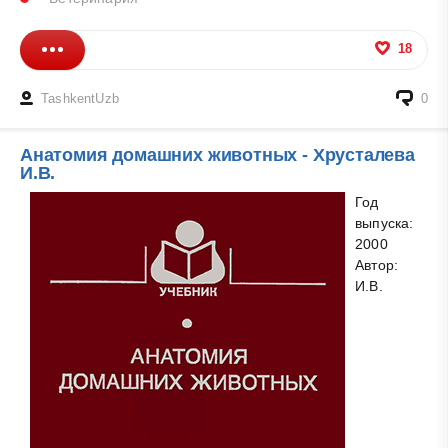
18
TashkentUzb
0
Анатомия домашних животных - Хрусталева
И.В.
Год
выпуска:
2000
Автор:
И.В.