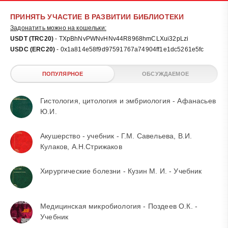
ПРИНЯТЬ УЧАСТИЕ В РАЗВИТИИ БИБЛИОТЕКИ
Задонатить можно на кошельки:
USDT (TRC20)
- TXpBhNvPWNvHNv44R8968hmCLXui32pLzi
USDC (ERC20)
- 0x1a814e58f9d97591767a74904ff1e1dc5261e5fc
ПОПУЛЯРНОЕ
ОБСУЖДАЕМОЕ
Гистология, цитология и эмбриология - Афанасьев
Ю.И.
Акушерство - учебник - Г.М. Савельева, В.И.
Кулаков, А.Н.Стрижаков
Хирургические болезни - Кузин М. И. - Учебник
Медицинская микробиология - Поздеев О.К. -
Учебник