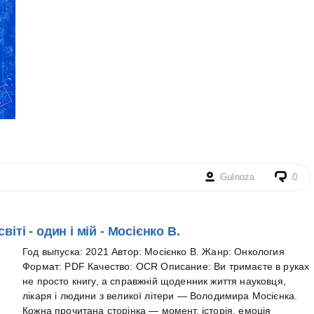
Gulnoza
0
ті - один і мій - Мосієнко В.
Год выпуска: 2021 Автор: Мосієнко В. Жанр: Онкология
Формат: PDF Качество: OCR Описание: Ви тримаєте в руках
не просто книгу, а справжній щоденник життя науковця,
лікаря і людини з великої літери — Володимира Мосієнка.
Кожна прочитана сторінка — момент, історія, емоція