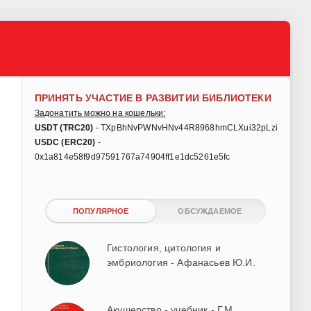
ПРИНЯТЬ УЧАСТИЕ В РАЗВИТИИ БИБЛИОТЕКИ
Задонатить можно на кошельки:
USDT (TRC20)
- TXpBhNvPWNvHNv44R8968hmCLXui32pLzi
USDC (ERC20)
-
0x1a814e58f9d97591767a74904ff1e1dc5261e5fc
ПОПУЛЯРНОЕ
ОБСУЖДАЕМОЕ
Гистология, цитология и
эмбриология - Афанасьев Ю.И.
Акушерство - учебник - Г.М.