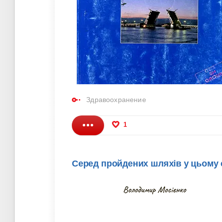
Здравоохранение
1
Серед пройдених шляхів у цьому сві