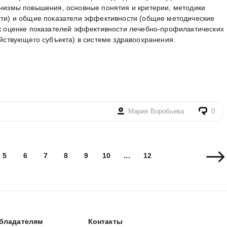
низмы повышения, основные понятия и критерии, методики
ти) и общие показатели эффективности (общие методические
к оценке показателей эффективности лечебно-профилактических
йствующего субъекта) в системе здравоохранения.
Мария Воробьева
0
5
6
7
8
9
10
...
12
бладателям
Контакты