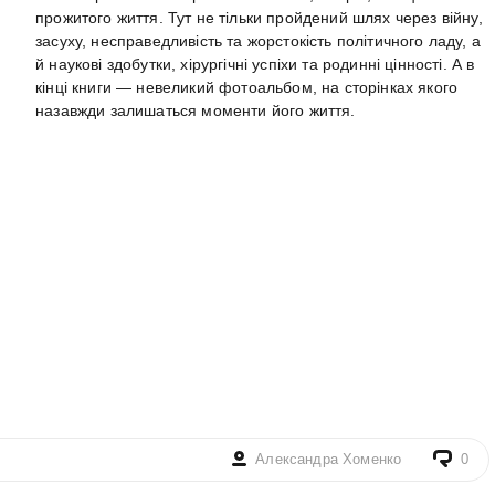
прожитого життя. Тут не тільки пройдений шлях через війну,
засуху, несправедливість та жорстокість політичного ладу, а
й наукові здобутки, хірургічні успіхи та родинні цінності. А в
кінці книги — невеликий фотоальбом, на сторінках якого
назавжди залишаться моменти його життя.
Александра Хоменко
0