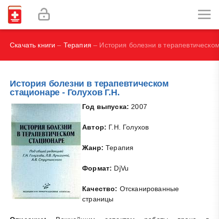
И.В., Брегель Л.В., Субботин В.М.
Фокин В. А.
Скачать книги
–
Терапия
– История болезни в терапевтическом 
История болезни в терапевтическом
стационаре - Голухов Г.Н.
Год выпуска:
2007
Автор:
Г.Н. Голухов
Жанр:
Терапия
Формат:
DjVu
Качество:
Отсканированные
страницы