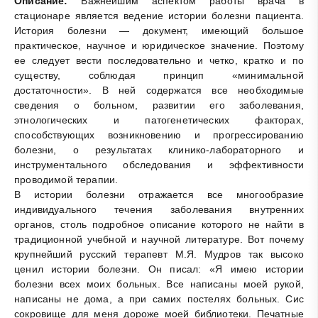
Описание:
Важнейшим аспектом работы врача в
стационаре является ведение истории болезни пациента.
История болезни — документ, имеющий большое
практическое, научное и юридическое значение. Поэтому
ее следует вести последовательно и четко, кратко и по
существу, соблюдая принцип «минимальной
достаточности». В ней содержатся все необходимые
сведения о больном, развитии его заболевания,
этнологических и патогенетических факторах,
способствующих возникновению и прогрессированию
болезни, о результатах клинико-лабораторного и
инструментального обследования и эффективности
проводимой терапии.
В истории болезни отражается все многообразие
индивидуального течения заболевания внутренних
органов, столь подробное описание которого не найти в
традиционной учебной и научной литературе. Вот почему
крупнейший русский терапевт М.Я. Мудров так высоко
ценил истории болезни. Он писал: «Я имею истории
болезни всех моих больных. Все написаны моей рукой,
написаны не дома, а при самих постелях больных. Сис
сокровище для меня дороже моей библиотеки. Печатные